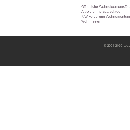
Öffentliche Wohneigentumsför
Arbeitnehmersparzulage
KfW Förderung Wohneigentum
Wohnriester
© 2008-2019 top10