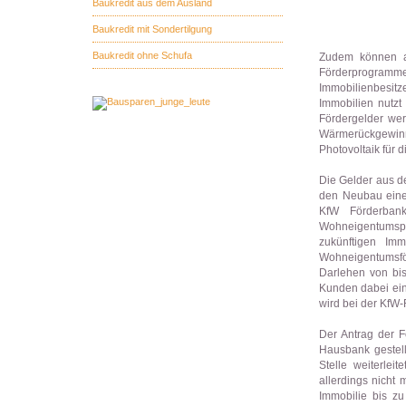
Baukredit aus dem Ausland
Baukredit mit Sondertilgung
Baukredit ohne Schufa
Zudem können au
Förderprogram
Immobilienbesit
Immobilien nutzt 
Fördergelder wer
Wärmerückgewinn
Photovoltaik für 
Die Gelder aus d
den Neubau einer
KfW Förderban
Wohneigentumspro
zukünftigen Imm
Wohneigentumsfö
Darlehen von bi
Kunden dabei ein
wird bei der KfW-
Der Antrag der F
Hausbank gestell
Stelle weiterle
allerdings nicht
Immobilie bis zu