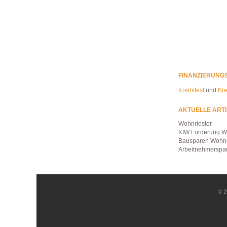
FINANZIERUNGS
Kredittest
und
Kre
AKTUELLE ARTI
Wohnriester
KfW Förderung 
Bausparen Wohn
Arbeitnehmerspa
© 2