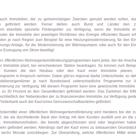
ch Immobilien, die zu gemeinnützigen Zwecken genutzt werden sollen, dur
me gefördert werden. Ferner stellen auch Bund und Länder den zuk
zern ebenfalls spezielle Fördergelder zur Verfügung, wenn die Immobilie e
oder die Immobilie den jeweiligen Richtlinien des Energie effizienten Bauen erfü
den je nach Region zum Beispiel für eine Heizungsmodernisierung, für den Ei
ungs-Anlage, für die Modernisierung der Wärmepumpen oder auch für den Ein
die Erzeugung von Strom bewilligt.
en öffentlichen Wohneigentumsförderungsprogrammen kann jeder, der die Anscha
 Immobilie plant, bei verschiedenen Stellen beantragen. So können zum Beispi
k Kunden die den Neubau oder den Kauf einer Immobilie planen,
gramm in Anspruch nehmen. Dabei gibt es regional starke Unterschiede, so st
obilieneigentümer je nach Bundesland unterschiedliche Programme zur öff
rderung zur Verfügung. Mit diesem Programm kann eine gewünschte Immobilie
s zu 30 Prozent an den Gesamtkosten gefördert werden. Das Darlehen der Kf
schließlich der Nebenkosten der zu finanzierenden Immobilie zur Verfügung geste
Förderbank auch der Kauf eines Genossenschaftsanteiles gefördert.
ördermittel einer öffentlichen Wohneigentumsförderung wird meistens bei der z
t, die als durchleitende Bank den Antrag mit dem Kunden ausfüllt und an die 
itet. Immobilienvorhaben, die bereits abgeschlossen sind oder begonnen hab
 mehr gefördert werden. Allerdings darf der Kauf eines zu bebauenden Grundstück
 sechs Monate zurückliegen. Zur Überprüfung, welche öffentlichen Mittel ein