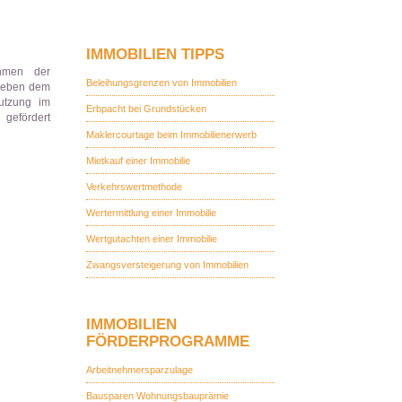
IMMOBILIEN TIPPS
ahmen der
Beleihungsgrenzen von Immobilien
neben dem
utzung im
Erbpacht bei Grundstücken
 gefördert
Maklercourtage beim Immobilienerwerb
Mietkauf einer Immobilie
Verkehrswertmethode
Wertermittlung einer Immobilie
Wertgutachten einer Immobilie
Zwangsversteigerung von Immobilien
IMMOBILIEN
FÖRDERPROGRAMME
Arbeitnehmersparzulage
Bausparen Wohnungsbauprämie