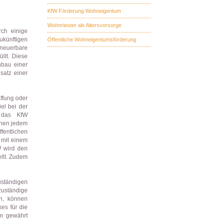
KfW Förderung Wohneigentum
Wohnriester als Altersvorsorge
ch einige
ünftigen
Öffentliche Wohneigentumsförderung
rneuerbare
llt. Diese
nbau einer
satz einer
ffung oder
el bei der
 das KfW
ehen jedem
entlichen
 mit einem
W wird den
llt. Zudem
uständigen
zuständige
en, können
es für die
em gewährt