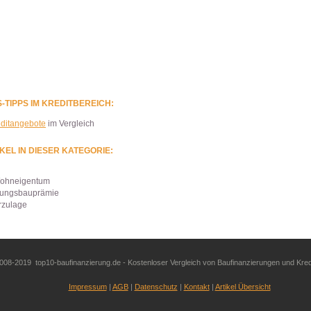
-TIPPS IM KREDITBEREICH:
ditangebote
im Vergleich
KEL IN DIESER KATEGORIE:
Wohneigentum
ungsbauprämie
rzulage
008-2019 top10-baufinanzierung.de - Kostenloser Vergleich von Baufinanzierungen und Kred
Impressum
AGB
Datenschutz
Kontakt
Artikel Übersicht